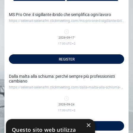
MS Pro One: il sigillante ibrido che semplifica ogni lavoro
https://selenait-selenafm.clickmeeting.com/ms-pro-one-il-sigillante-ibrido-che-semplifica-ogni-lavoro
2026-09-17
17:00
UTC+2
REGISTER
Dalla malta alla schiuma: perché sempre più professionisti
cambiano
https://selenait-selenafm.clickmeeting.com/dalla-malta-alla-schiuma-perche-sempre-piu-professionisti-cambiano
2026-09-24
17:00
UTC+2
×
REGISTER
Questo sito web utilizza